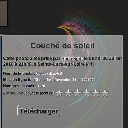
Couché de soleil
christophe
Cette photo a été prise par
le Lundi 26 Juillet
2010 à 21h40, à
Sainte-Luce-sur-Loire (44)
Nom de la photo :
Couché de soleil
Mise en ligne le :
Dimanche 6 Novembre 2011 à 22h07
Nombres de vues :
1176
Aucuns vote, soyez le premier !
Télécharger