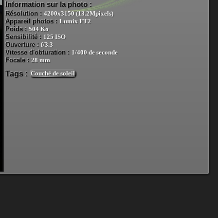
Information sur la photo :
Résolution :
4200x3150 (13.2Mpixels)
Appareil photos :
Lumix FT2
Poids :
504 Ko
Sensibilité :
125 ISO
Ouverture :
f/3.3
Vitesse d'obturation :
1/400 de seconde
Focale :
28 mm
Tags :
Couché de soleil