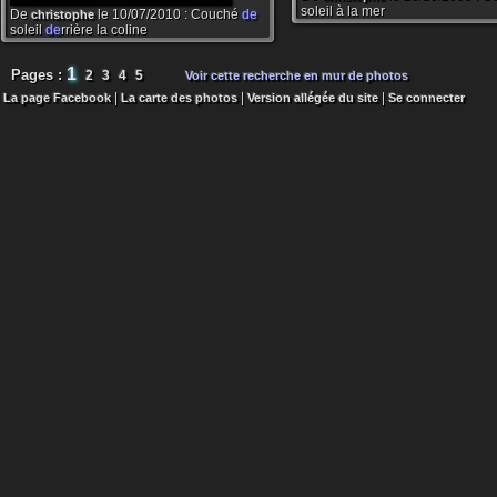
soleil à la mer
De
le 10/07/2010 : Couché
de
christophe
soleil
de
rrière la coline
1
Pages :
2
3
4
5
Voir cette recherche en mur de photos
|
|
|
La page Facebook
La carte des photos
Version allégée du site
Se connecter