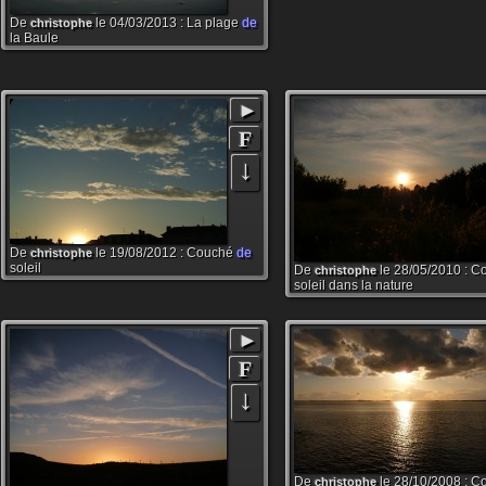
De
le 04/03/2013 : La plage
de
christophe
la Baule
►
F
↓
De
le 19/08/2012 : Couché
de
christophe
soleil
De
le 28/05/2010 : 
christophe
soleil dans la nature
►
F
↓
De
le 28/10/2008 : 
christophe