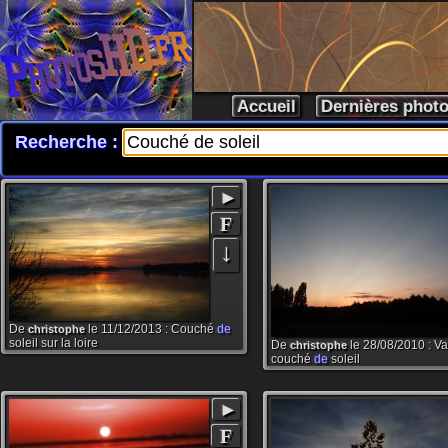
Accueil
Dernières phot
Recherche :
►
F
↓
De
le 11/12/2013 : Couché
de
christophe
soleil sur la loire
De
le 28/08/2010 : Va
christophe
couché
de
soleil
►
F