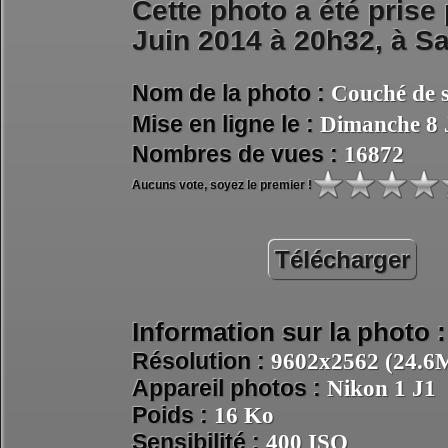
Cette photo a été prise
Juin 2014 à 20h32, à
Sa
Nom de la photo :
Couché de s
Mise en ligne le :
Dimanche 8 
Nombres de vues :
16872
Aucuns vote, soyez le premier !
Télécharger
Information sur la photo :
Résolution :
9602x2562 (24.6M
Appareil photos :
Nikon 1 J1
Poids :
16 Ko
Sensibilité :
400 ISO