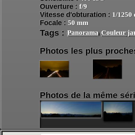
Ouverture :
f/9
Vitesse d'obturation :
1/1250 
Focale :
50 mm
Tags :
Panorama
Couleur ja
Photos les plus proche
Photos de la même séri