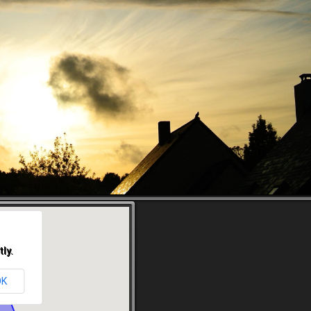
ly.
OK