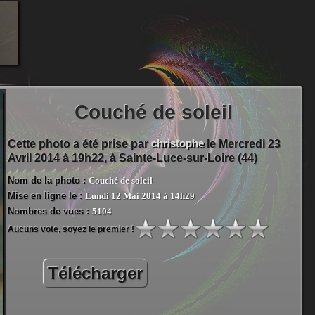
Couché de soleil
christophe
Cette photo a été prise par
le Mercredi 23
Avril 2014 à 19h22, à
Sainte-Luce-sur-Loire (44)
Nom de la photo :
Couché de soleil
Mise en ligne le :
Lundi 12 Mai 2014 à 14h29
Nombres de vues :
5104
Aucuns vote, soyez le premier !
Télécharger