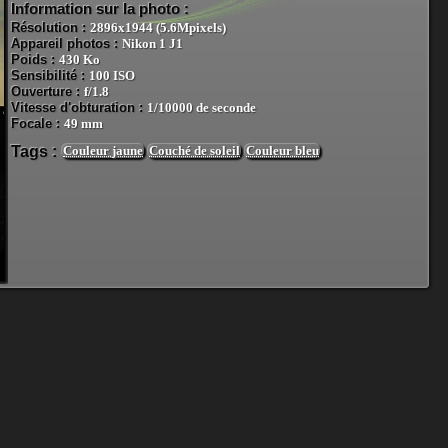
Information sur la photo :
Résolution :
2896x1944 (5.6Mpixels)
Appareil photos :
Nikon 1 J1
Poids :
430 Ko
Sensibilité :
100 ISO
Ouverture :
f/1.8
Vitesse d'obturation :
1/10000 de seconde
Focale :
49 mm
Tags :
Couleur jaune
Couché de soleil
Couleur bleu