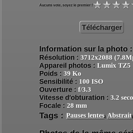
Aucuns vote, soyez le premier !
Télécharger
Information sur la photo :
Résolution :
3712x2088 (7.8Mp
Appareil photos :
Lumix TZ5
Poids :
39 Ko
Sensibilité :
100 ISO
Ouverture :
f/3.3
Vitesse d'obturation :
3.2 sec
Focale :
28 mm
Tags :
Pauses lentes
Abstrait