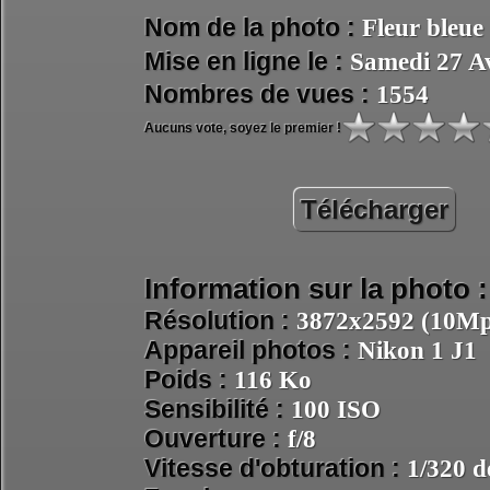
Nom de la photo :
Fleur bleue
Mise en ligne le :
Samedi 27 Av
Nombres de vues :
1554
Aucuns vote, soyez le premier !
Télécharger
Information sur la photo :
Résolution :
3872x2592 (10Mpi
Appareil photos :
Nikon 1 J1
Poids :
116 Ko
Sensibilité :
100 ISO
Ouverture :
f/8
Vitesse d'obturation :
1/320 d