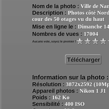
Nom de la photo :
Ville de Nan
Description :
Photos côté Nord
cour des 50 otages vu du haut
Mise en ligne le :
Dimanche 14
Nombres de vues :
17004
Aucuns vote, soyez le premier !
Télécharger
Information sur la photo :
Résolution :
3872x2592 (10Mpi
Appareil photos :
Nikon 1 J1
Poids :
162 Ko
Sensibilité :
400 ISO