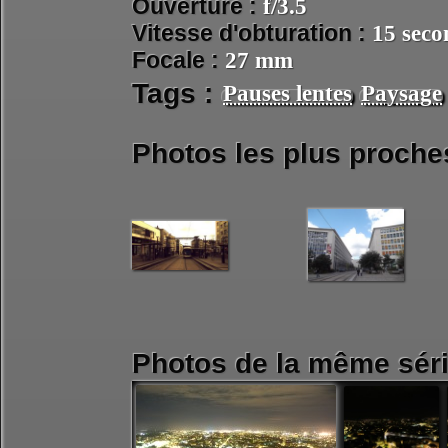
Ouverture :
f/3.5
Vitesse d'obturation :
15 seco
Focale :
27 mm
Tags :
Pauses lentes
Paysage
Photos les plus proche
Photos de la même séri