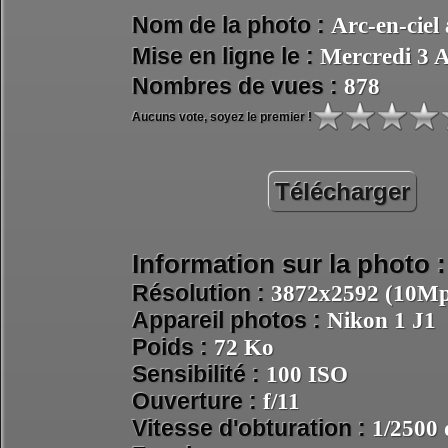
Nom de la photo :
Arc-en-ciel 
Mise en ligne le :
Mercredi 3 A
Nombres de vues :
878
Aucuns vote, soyez le premier !
Télécharger
Information sur la photo :
Résolution :
3872x2592 (10Mpi
Appareil photos :
Nikon 1 J1
Poids :
72 Ko
Sensibilité :
100 ISO
Ouverture :
f/11
Vitesse d'obturation :
1/2500 