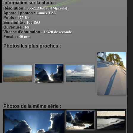
Information sur la photo :
Résolution :
3552x2368 (8.4Mpixels)
Appareil photos :
Lumix TZ5
Poids :
475 Ko
Sensibilité :
100 ISO
Ouverture :
f/9
Vitesse d'obturation :
1/320 de seconde
Focale :
40 mm
Photos les plus proches :
Photos de la même série :