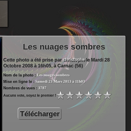
Les nuages sombres
christophe
Cette photo a été prise par
le Mardi 28
Octobre 2008 à 16h05, à
Carnac (56)
Nom de la photo :
Les nuages sombres
Mise en ligne le :
Samedi 23 Mars 2013 à 11h03
Nombres de vues :
3787
Aucuns vote, soyez le premier !
Télécharger