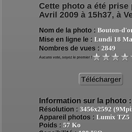
Cette photo a été prise
Avril 2009 à 15h37, à
Ve
Nom de la photo :
Bouton-d'o
Mise en ligne le :
Lundi 18 Ma
Nombres de vues :
2849
Aucuns vote, soyez le premier !
Télécharger
Information sur la photo :
Résolution :
3456x2592 (9Mpix
Appareil photos :
Lumix TZ5
Poids :
57 Ko