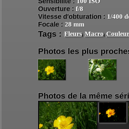
Sensibilité :
100 ISO
Ouverture :
f/8
Vitesse d'obturation :
1/400 d
Focale :
28 mm
Tags :
Fleurs
Macro
Couleur
Photos les plus proche
Photos de la même séri