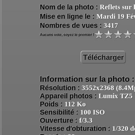
Nom de la photo :
Reflets sur
Mise en ligne le :
Mardi 19 Fé
Nombres de vues :
3417
Aucuns vote, soyez le premier !
Télécharger
Information sur la photo :
Résolution :
3552x2368 (8.4Mp
Appareil photos :
Lumix TZ5
Poids :
112 Ko
Sensibilité :
100 ISO
Ouverture :
f/3.3
Vitesse d'obturation :
1/320 d