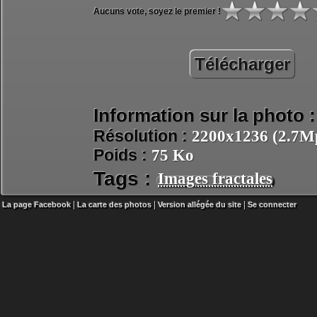
Aucuns vote, soyez le premier !
Télécharger
Information sur la photo :
Résolution :
2200x1236 (2.7Mp
Poids :
75 Ko
Tags :
Images fractales
|
|
|
La page Facebook
La carte des photos
Version allégée du site
Se connecter