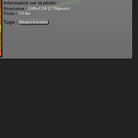
Information sur la photo :
Résolution :
2200x1236 (2.7Mpixels)
Poids :
725 Ko
Tags :
Images fractales