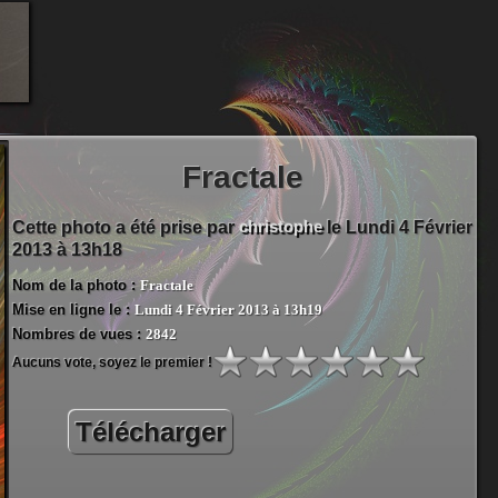
Fractale
christophe
Cette photo a été prise par
le Lundi 4 Février
2013 à 13h18
Nom de la photo :
Fractale
Mise en ligne le :
Lundi 4 Février 2013 à 13h19
Nombres de vues :
2842
Aucuns vote, soyez le premier !
Télécharger