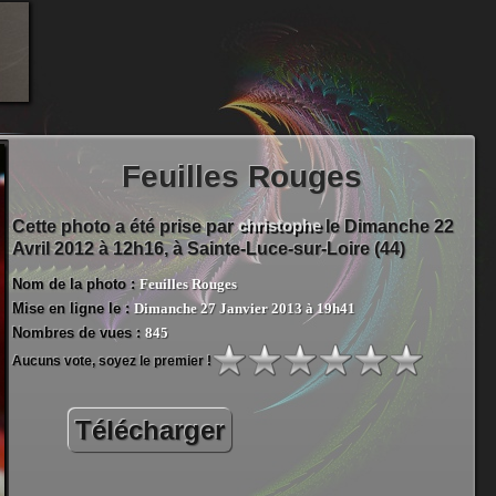
Feuilles Rouges
christophe
Cette photo a été prise par
le Dimanche 22
Avril 2012 à 12h16, à
Sainte-Luce-sur-Loire (44)
Nom de la photo :
Feuilles Rouges
Mise en ligne le :
Dimanche 27 Janvier 2013 à 19h41
Nombres de vues :
845
Aucuns vote, soyez le premier !
Télécharger