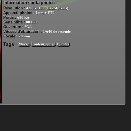
Information sur la photo :
Résolution :
4200x3150 (13.2Mpixels)
Appareil photos :
Lumix FT2
Poids :
680 Ko
Sensibilité :
80 ISO
Ouverture :
f/3.3
Vitesse d'obturation :
1/640 de seconde
Focale :
28 mm
Tags :
Macro
Couleur rouge
Plantes