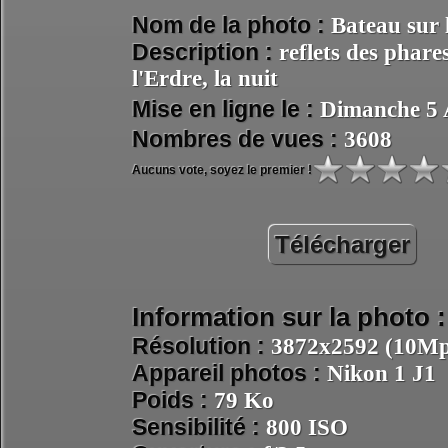
Nom de la photo :
Bateau sur 
Description :
reflets des phare
l'Erdre, la nuit
Mise en ligne le :
Dimanche 5 
Nombres de vues :
3608
Aucuns vote, soyez le premier !
Télécharger
Information sur la photo :
Résolution :
3872x2592 (10Mpi
Appareil photos :
Nikon 1 J1
Poids :
79 Ko
Sensibilité :
800 ISO