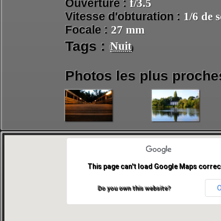
Ouverture :
f/3.5
Vitesse d'obturation :
1/6 de 
Focale :
27 mm
Tags :
Nuit
Photos les plus proche
This page can't load Google Maps correct
Do you own this website?