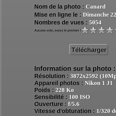
Nom de la photo :
Canard
Mise en ligne le :
Dimanche 22 
Nombres de vues :
5054
Aucuns vote, soyez le premier !
Télécharger
Information sur la photo :
Résolution :
3872x2592 (10Mpi
Appareil photos :
Nikon 1 J1
Poids :
228 Ko
Sensibilité :
100 ISO
Ouverture :
f/5.6
Vitesse d'obturation :
1/320 d