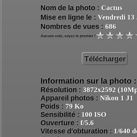
Nom de la photo :
Cactus
Mise en ligne le :
Vendredi 13 
Nombres de vues :
686
Aucuns vote, soyez le premier !
Télécharger
Information sur la photo :
Résolution :
3872x2592 (10Mpi
Appareil photos :
Nikon 1 J1
Poids :
79 Ko
Sensibilité :
100 ISO
Ouverture :
f/5.6
Vitesse d'obturation :
1/640 d