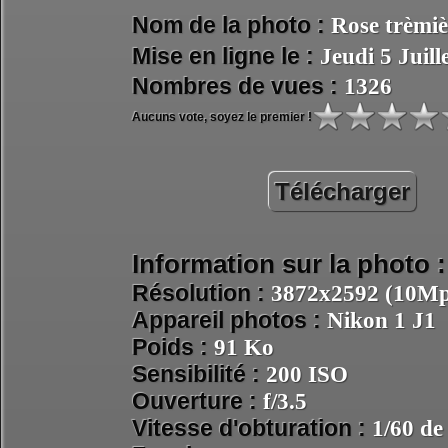
Nom de la photo :
Rose trèmiè
Mise en ligne le :
Jeudi 5 Juil
Nombres de vues :
1326
Aucuns vote, soyez le premier !
Télécharger
Information sur la photo :
Résolution :
3872x2592 (10Mpi
Appareil photos :
Nikon 1 J1
Poids :
91 Ko
Sensibilité :
200 ISO
Ouverture :
f/3.5
Vitesse d'obturation :
1/60 de