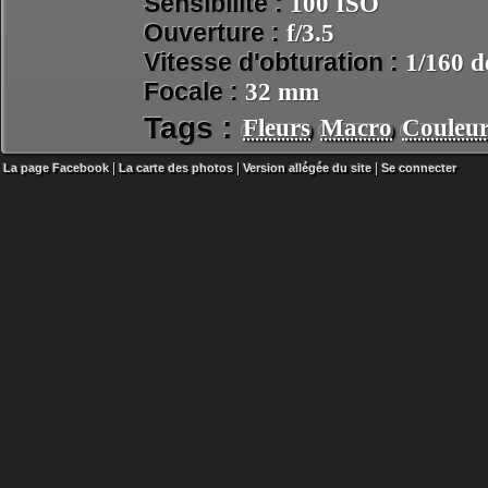
Sensibilité :
100 ISO
Ouverture :
f/3.5
Vitesse d'obturation :
1/160 d
Focale :
32 mm
Tags :
Fleurs
Macro
Couleur
|
|
|
La page Facebook
La carte des photos
Version allégée du site
Se connecter