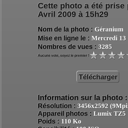
Cette photo a été prise
Avril 2009 à 15h29
Nom de la photo :
Géranium
Mise en ligne le :
Mercredi 13
Nombres de vues :
3285
Aucuns vote, soyez le premier !
Télécharger
Information sur la photo :
Résolution :
3456x2592 (9Mpix
Appareil photos :
Lumix TZ5
Poids :
110 Ko