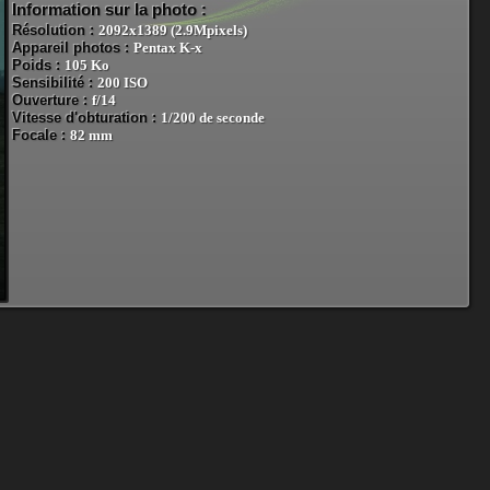
Information sur la photo :
Résolution :
2092x1389 (2.9Mpixels)
Appareil photos :
Pentax K-x
Poids :
105 Ko
Sensibilité :
200 ISO
Ouverture :
f/14
Vitesse d'obturation :
1/200 de seconde
Focale :
82 mm