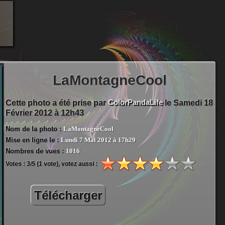
LaMontagneCool
ColorPandaLife
Cette photo a été prise par
le Samedi 18
Février 2012 à 12h43
Nom de la photo :
LaMontagneCool
Mise en ligne le :
Lundi 7 Mai 2012 à 17h29
Nombres de vues :
1016
Votes :
3
/
5
(
1
vote), votez aussi :
Télécharger