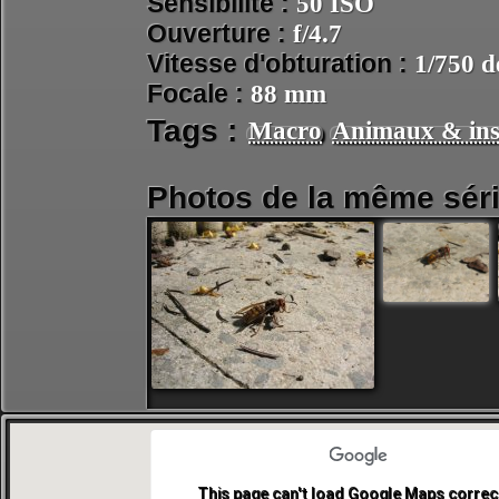
Sensibilité :
50 ISO
Ouverture :
f/4.7
Vitesse d'obturation :
1/750 d
Focale :
88 mm
Tags :
Macro
Animaux & ins
Photos de la même séri
This page can't load Google Maps correct