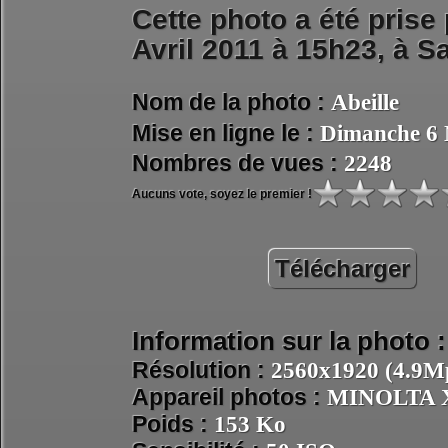
Cette photo a été prise
Avril 2011 à 15h23, à
Sa
Nom de la photo :
Abeille
Mise en ligne le :
Dimanche 6 
Nombres de vues :
2248
Aucuns vote, soyez le premier !
Télécharger
Information sur la photo :
Résolution :
2560x1920 (4.9Mp
Appareil photos :
MINOLTA 
Poids :
153 Ko