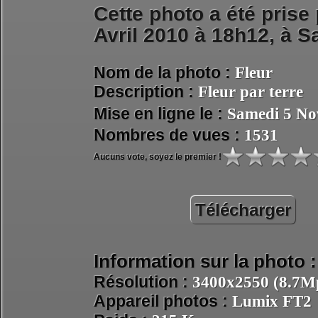
Cette photo a été prise
Avril 2010 à 18h12, à
Sa
Nom de la photo :
Fleur
Description :
Fleur par terre
Mise en ligne le :
Samedi 5 No
Nombres de vues :
1531
Aucuns vote, soyez le premier !
Télécharger
Information sur la photo :
Résolution :
3400x2550 (8.7Mp
Appareil photos :
Lumix FT2