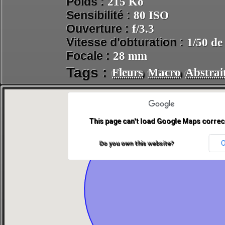
Poids :
215 Ko
Sensibilité :
80 ISO
Ouverture :
f/3.3
Vitesse d'obturation :
1/50 de
Focale :
28 mm
Tags :
Fleurs
Macro
Abstrai
This page can't load Google Maps correct
Do you own this website?