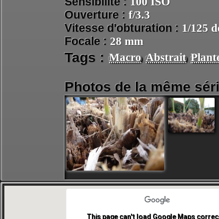
Sensibilité :
100 ISO
Ouverture :
f/3.3
Vitesse d'obturation :
1/125 d
Focale :
28 mm
Tags :
Macro
Abstrait
Plant
Photos de la même séri
This page can't load Google Maps correct