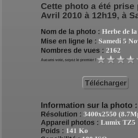
Cette photo a été prise
Avril 2010 à 12h19, à
Sa
Nom de la photo :
Herbe de la
Mise en ligne le :
Samedi 5 No
Nombres de vues :
2162
Aucuns vote, soyez le premier !
Télécharger
Information sur la photo :
Résolution :
3400x2550 (8.7Mp
Appareil photos :
Lumix TZ5
Poids :
141 Ko