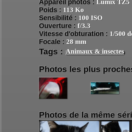
Appareil photos :
Lumix TZ5
Poids :
113 Ko
Sensibilité :
100 ISO
Ouverture :
f/3.3
Vitesse d'obturation :
1/500 d
Focale :
28 mm
Tags :
Animaux & insectes
Photos les plus proche
Photos de la même séri