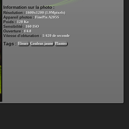
Information sur la photo :
Résolution :
1600x1200 (1.9Mpixels)
Appareil photos :
FinePix A205S
Poids :
128 Ko
Sensibilité :
160 ISO
Ouverture :
f/4.8
Vitesse d'obturation :
1/420 de seconde
Tags :
Fleurs
Couleur jaune
Plantes