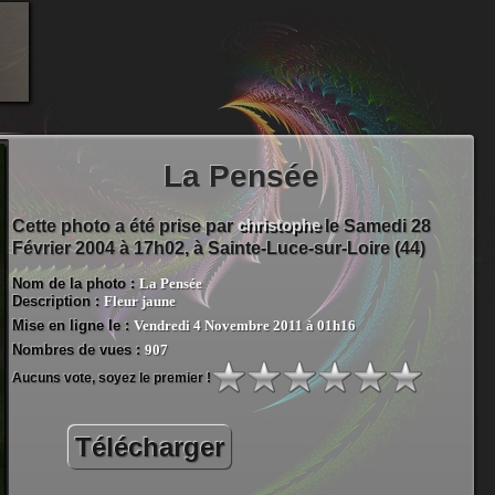
La Pensée
christophe
Cette photo a été prise par
le Samedi 28
Février 2004 à 17h02, à
Sainte-Luce-sur-Loire (44)
Nom de la photo :
La Pensée
Description :
Fleur jaune
Mise en ligne le :
Vendredi 4 Novembre 2011 à 01h16
Nombres de vues :
907
Aucuns vote, soyez le premier !
Télécharger