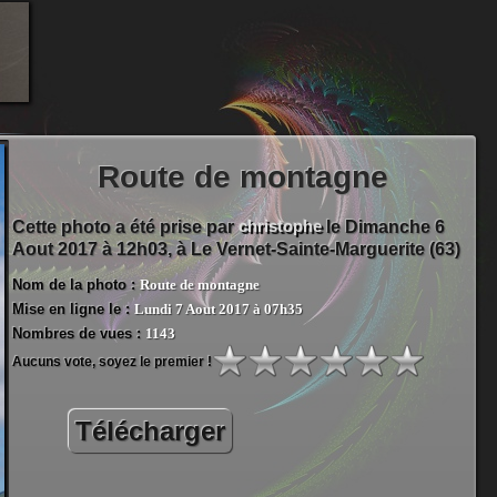
Route de montagne
christophe
Cette photo a été prise par
le Dimanche 6
Aout 2017 à 12h03, à
Le Vernet-Sainte-Marguerite (63)
Nom de la photo :
Route de montagne
Mise en ligne le :
Lundi 7 Aout 2017 à 07h35
Nombres de vues :
1143
Aucuns vote, soyez le premier !
Télécharger