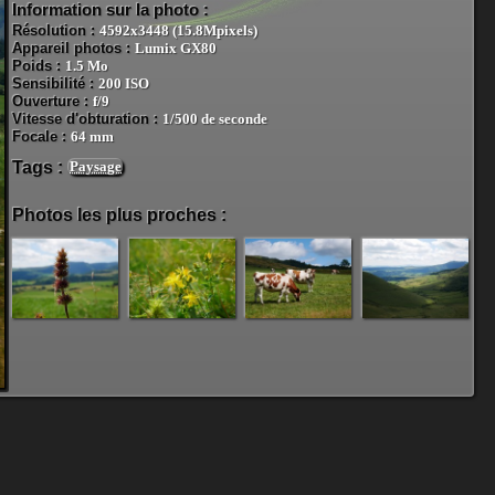
Information sur la photo :
Résolution :
4592x3448 (15.8Mpixels)
Appareil photos :
Lumix GX80
Poids :
1.5 Mo
Sensibilité :
200 ISO
Ouverture :
f/9
Vitesse d'obturation :
1/500 de seconde
Focale :
64 mm
Tags :
Paysage
Photos les plus proches :