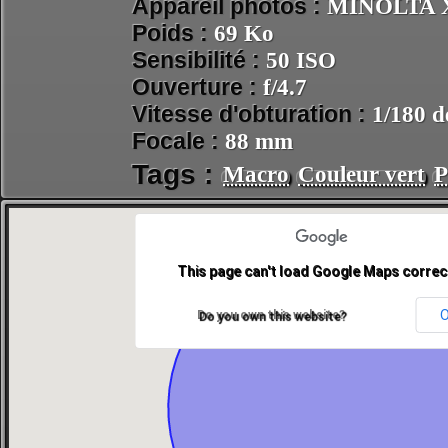
Appareil photos :
MINOLTA 
Poids :
69 Ko
Sensibilité :
50 ISO
Ouverture :
f/4.7
Vitesse d'obturation :
1/180 d
Focale :
88 mm
Tags :
Macro
Couleur vert
P
This page can't load Google Maps correct
Do you own this website?