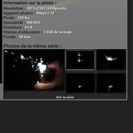
Information sur la photo :
Résolution :
3872x2592 (10Mpixels)
Appareil photos :
Nikon 1 J1
Poids :
258 Ko
Sensibilité :
100 ISO
Ouverture :
f/1.8
Vitesse d'obturation :
1/640 de seconde
Focale :
49 mm
Photos de la même série :
Voir la série