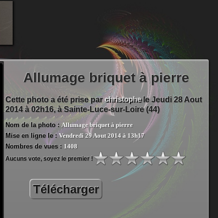
Allumage briquet à pierre
christophe
Cette photo a été prise par
le Jeudi 28 Aout
2014 à 02h16, à
Sainte-Luce-sur-Loire (44)
Nom de la photo :
Allumage briquet à pierre
Mise en ligne le :
Vendredi 29 Aout 2014 à 13h17
Nombres de vues :
1408
Aucuns vote, soyez le premier !
Télécharger