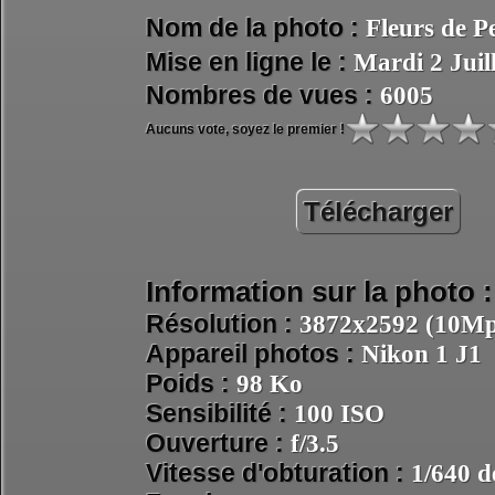
Nom de la photo :
Fleurs de 
Mise en ligne le :
Mardi 2 Juil
Nombres de vues :
6005
Aucuns vote, soyez le premier !
Télécharger
Information sur la photo :
Résolution :
3872x2592 (10Mpi
Appareil photos :
Nikon 1 J1
Poids :
98 Ko
Sensibilité :
100 ISO
Ouverture :
f/3.5
Vitesse d'obturation :
1/640 d