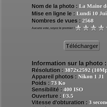
Nom de la photo :
La Maine d
Mise en ligne le :
Lundi 10 Ju
Nombres de vues :
2568
Aucuns vote, soyez le premier !
Télécharger
Information sur la photo :
Résolution :
3872x2592 (10Mpi
Appareil photos :
Nikon 1 J1
Poids :
73 Ko
Sensibilité :
400 ISO
Ouverture :
f/3.5
Vitesse d'obturation :
3 secon