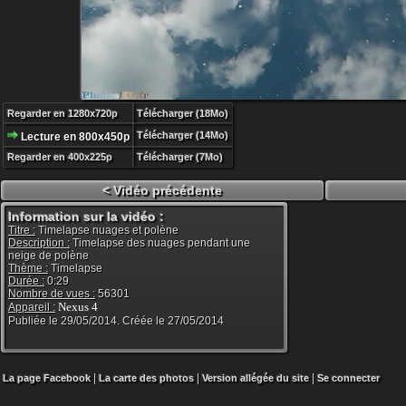
Regarder en 1280x720p
Télécharger (18Mo)
Télécharger (14Mo)
Lecture en 800x450p
Regarder en 400x225p
Télécharger (7Mo)
< Vidéo précédente
Information sur la vidéo :
Titre :
Timelapse nuages et polène
Description :
Timelapse des nuages pendant une
neige de polène
Thème :
Timelapse
Durée :
0:29
Nombre de vues :
56301
Nexus 4
Appareil :
Publiée le 29/05/2014. Créée le 27/05/2014
|
|
|
La page Facebook
La carte des photos
Version allégée du site
Se connecter