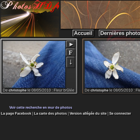
Accueil
Dernières phot
►
F
↓
De
le 08/05/2010 : Fleur brûlée
De
le 08/05/2010 : Fl
christophe
christophe
Voir cette recherche en mur de photos
|
|
|
La page Facebook
La carte des photos
Version allégée du site
Se connecter